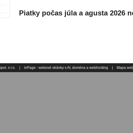
Piatky počas júla a agusta 2026 
ol. s r.o.
|
inPage -
webové stránky
s AI,
doména
a
webhosting
|
Mapa we