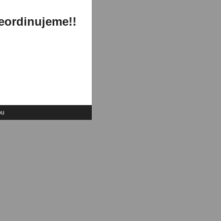
neordinujeme!!
bu