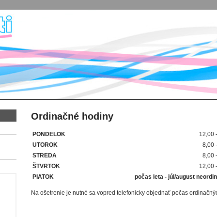
Ordinačné hodiny
PONDELOK
12,00 
UTOROK
8,00 
STREDA
8,00 
ŠTVRTOK
12,00 
PIATOK
počas leta - júl/august neord
Na ošetrenie je nutné sa vopred telefonicky objednať počas ordinačný