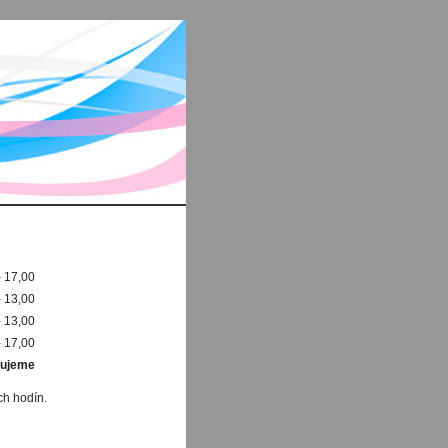
- 17,00
- 13,00
- 13,00
- 17,00
inujeme
ch hodín.