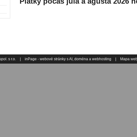
Piatky počas júla a agusta 2026 
ol. s r.o.
|
inPage -
webové stránky
s AI,
doména
a
webhosting
|
Mapa we